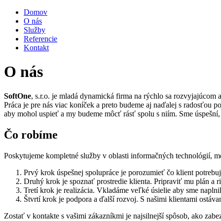
Domov
O nás
Služby
Referencie
Kontakt
O nás
SoftOne
, s.r.o. je mladá dynamická firma na rýchlo sa rozvyjajúcom 
Práca je pre nás viac koníček a preto budeme aj naďalej s radosťou p
aby mohol uspieť a my budeme môcť rásť spolu s niím. Sme úspešní, pok
Čo robíme
Poskytujeme kompletné služby v oblasti informačných technológií, med
Prvý krok úspešnej spolupráce je porozumieť čo klient potrebuj
Druhý krok je spoznať prostredie klienta. Pripraviť mu plán a ri
Tretí krok je realizácia. Vkladáme veľké úsielie aby sme naplnil
Štvrtí krok je podpora a ďalší rozvoj. S našimi klientami ostá
Zostať v kontakte s vašimi zákazníkmi je najsilnejší spôsob, ako zab