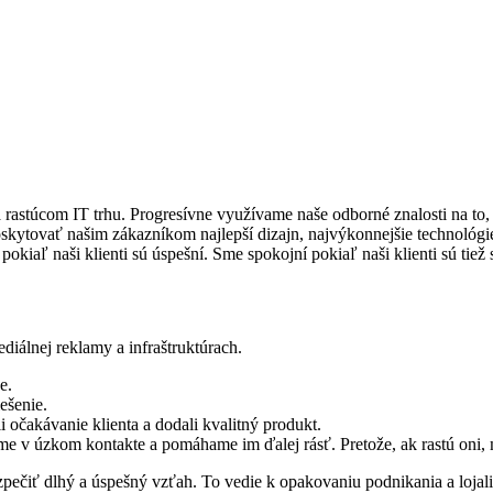
a rastúcom IT trhu. Progresívne využívame naše odborné znalosti na to, 
oskytovať našim zákazníkom najlepší dizajn, najvýkonnejšie technológi
iaľ naši klienti sú úspešní. Sme spokojní pokiaľ naši klienti sú tiež 
iálnej reklamy a infraštruktúrach.
e.
ešenie.
i očakávanie klienta a dodali kvalitný produkt.
vame v úzkom kontakte a pomáhame im ďalej rásť. Pretože, ak rastú oni, 
ezpečiť dlhý a úspešný vzťah. To vedie k opakovaniu podnikania a loja