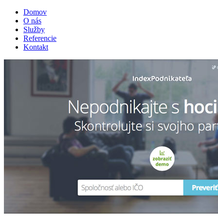
Domov
O nás
Služby
Referencie
Kontakt