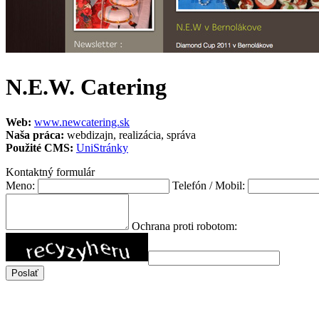
N.E.W. Catering
Web:
www.newcatering.sk
Naša práca:
webdizajn, realizácia, správa
Použité CMS:
UniStránky
Kontaktný formulár
Meno:
Telefón / Mobil:
Ochrana proti robotom: