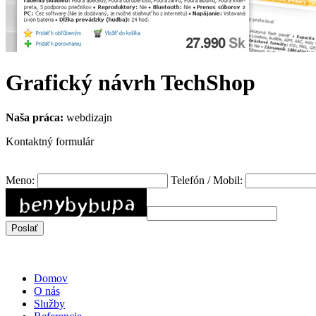
Grafický návrh TechShop
Naša práca:
webdizajn
Kontaktný formulár
Meno:
Telefón / Mobil:
Domov
O nás
Služby