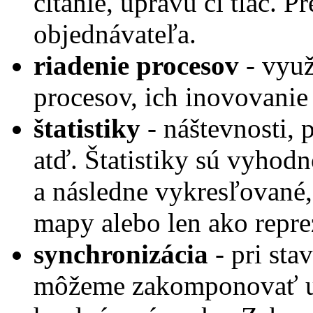
čítanie, úpravu či tlač. 
objednávateľa.
riadenie procesov
- využ
procesov, ich inovovanie 
štatistiky
- náštevnosti, 
atď. Štatistiky sú vyhod
a následne vykresľované, 
mapy alebo len ako repre
synchronizácia
- pri sta
môžeme zakomponovať už 