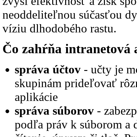
zvýši efektívnosť a zisk spo
neoddeliteľnou súčasťou dy
víziu dlhodobého rastu.
Čo zahŕňa intranetová 
správa účtov
- učty je m
skupinám prideľovať rôz
aplikácie
správa súborov
- zabezp
podľa práv k súborom a d